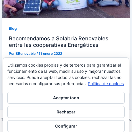
Blog
Recomendamos a Solabria Renovables
entre las cooperativas Energéticas
Por
BRenovable
/
11 enero 2022
Solabria es la primera cooperativa de energía renovable
Utilizamos cookies propias y de terceros para garantizar el
de Cantabria, son 553 cooperativistas luchando por
funcionamiento de la web, medir su uso y mejorar nuestros
servicios. Puede aceptar todas las cookies, rechazar las no
cambiar el actual modelo energético por otro más
necesarias o configurar sus preferencias.
Política de cookies
democrático, social, distribuido y sostenible.
Aceptar todo
Rechazar
Todos los derechos © 2026 Bierzo Renovable | Funciona gracias
Configurar
a
Tema Astra para WordPress